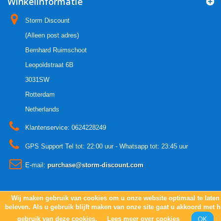
Winkelinformatie
Storm Discount
(Alleen post adres)
Bernhard Ruimschoot
Leopoldstraat 6B
3031SW
Rotterdam
Netherlands
Klantenservice:
0624228249
GPS Support Tel tot: 22:00 uur - Whatsapp tot: 23:45 uur
E-mail:
purchase@storm-discount.com
Wij maken gebruik van cookies om u onze website optimaal te laten
© 2005 - 2021
Copyright Storm-discount.com
beleven. Als u gebruik blijft maken van onze site gaat u akkoord met h
gebruik van deze cookies.
Lees meer over cookies
OK