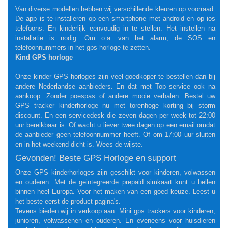
Van diverse modellen hebben wij verschillende kleuren op voorraad.
De app is te installeren op een smartphone met android en op ios
telefoons. En kinderlijk eenvoudig in te stellen. Het instellen na
installatie is nodig. Om o.a. van het alarm, de SOS en
telefoonnummers in het gps horloge te zetten.
Kind GPS horloge
Onze kinder GPS horloges zijn veel goedkoper te bestellen dan bij
andere Nederlandse aanbieders. En dat met Top service ook na
aankoop. Zonder poespas of andere mooie verhalen. Bestel uw
GPS tracker kinderhorloge nu met torenhoge korting bij storm
discount. En een servicedesk die zeven dagen per week tot 22:00
uur bereikbaar is. Of wacht u liever twee dagen op een email omdat
de aanbieder geen telefoonnummer heeft. Of om 17:00 uur sluiten
en in het weekend dicht is. Wees de wijste.
Gevonden! Beste GPS Horloge en support
Onze GPS kinderhorloges zijn geschikt voor kinderen, volwassen
en ouderen. Met de geintegreerde prepaid simkaart kunt u bellen
binnen heel Europa. Voor het maken van een goed keuze. Leest u
het beste eerst de product pagina's.
Tevens bieden wij in verkoop aan. Mini gps trackers voor kinderen,
junioren, volwassenen en ouderen. En eveneens voor huisdieren