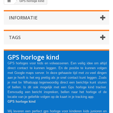
GPS horloge kind
INFORMATIE
TAGS
GPS horloge kind
GPS horloges voor kids en volwassenen. Een veilig idee om altijd
direct contact te kunnen leggen. En de positie te kunnen volgen
met Google maps server. In deze gehaaste tijd met zo veel dingen
aan je hooft is het erg prettig als je snel contact kunt leggen. Zoals
je met bv Whatsapp tegenwoordig direct een berichtje kunt sturen
of bellen. Is dit ook mogelijk met een Gps horloge kind tracker.
Eenvoudig een bericht inspreken, bellen naar het horloge of de
locatie van je geliefde volgen op de kaart in je tracking app.
GPS horloge kind
Wij leveren een perfect gps horloge voor kinderen kids junioren en