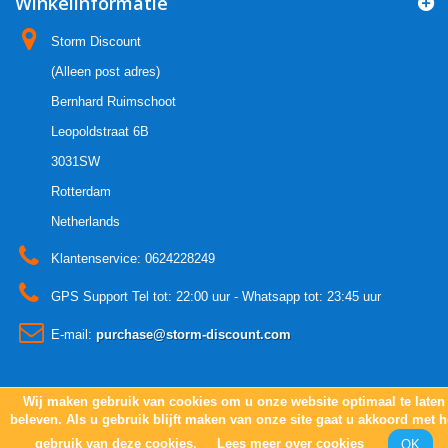
Winkelinformatie
Storm Discount
(Alleen post adres)
Bernhard Ruimschoot
Leopoldstraat 6B
3031SW
Rotterdam
Netherlands
Klantenservice:
0624228249
GPS Support Tel tot: 22:00 uur - Whatsapp tot: 23:45 uur
E-mail:
purchase@storm-discount.com
Wij maken gebruik van cookies om u onze website optimaal te laten
© 2005 - 2021
Copyright Storm-discount.com
beleven. Als u gebruik blijft maken van onze site gaat u akkoord met h
gebruik van deze cookies.
Lees meer over cookies
OK