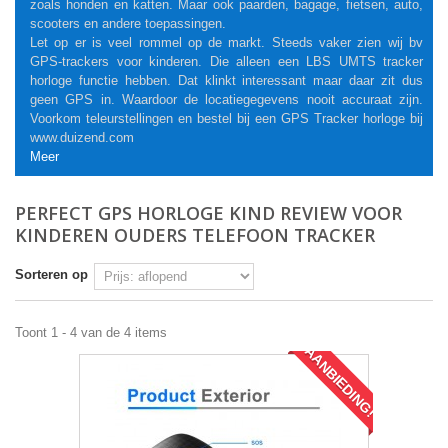
zoals honden en katten. Maar ook paarden, bagage, fietsen, auto,
scooters en andere toepassingen.
Let op er is veel rommel op de markt. Steeds vaker zien wij bv
GPS-trackers voor kinderen. Die alleen een LBS UMTS tracker
horloge functie hebben. Dat klinkt interessant maar daar zit dus
geen GPS in. Waardoor de locatiegegevens nooit accuraat zijn.
Voorkom teleurstellingen en bestel bij een GPS Tracker horloge bij
www.duizend.com
Meer
PERFECT GPS HORLOGE KIND REVIEW VOOR
KINDEREN OUDERS TELEFOON TRACKER
Sorteren op
Toont 1 - 4 van de 4 items
AANBIEDING!