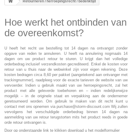
Retourneren / herroepingsrecht / bedenktijd
Hoe werkt het ontbinden van
de overeenkomst?
U heeft het recht uw bestelling tot 14 dagen na ontvangst zonder
opgave van reden te annuleren. U heeft na annulering nogmaals 14
dagen om uw product retour te sturen. U krijgt dan het volledige
orderbedrag inclusief verzendkosten gecrediteerd. Enkel de kosten voor
retour van u thuis naar de webwinkel zijn voor eigen rekening. Deze
kosten bedragen circa 8,60 per pakket (aangetekend aan ontvanger met
trackingnummer), raadpleeg voor de exacte tarieven de website van uw
vervoerder. Indien u gebruik maakt van uw herroepingsrecht, zal het
product met alle geleverde toebehoren en – indien redelijkerwijze
mogelijk – in de originele staat en verpakking aan de ondernemer
geretourneerd worden. Om gebruik te maken van dit recht kunt u
contact met ons opnemen via purchase@storm-discount.com Wij zullen
vervolgens het verschuldigde orderbedrag binnen 14 dagen na
aanmelding van uw retour terugstorten mits het product reeds in goede
orde retour ontvangen is.
Door op onderstaande link te klikken download u het modelformulier