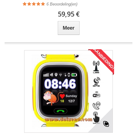
6
Beoordeling(en)
59,95 €
Meer
AANBIEDING!