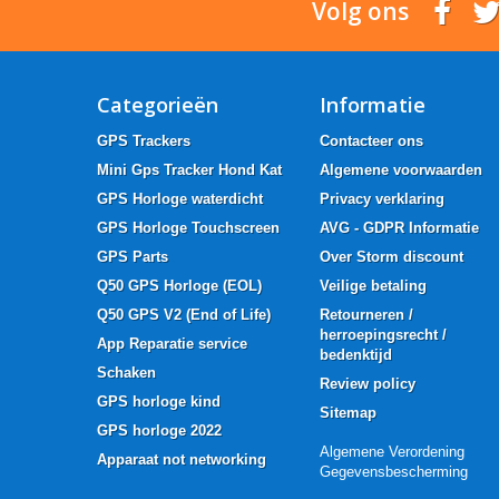
Volg ons
Categorieën
Informatie
GPS Trackers
Contacteer ons
Mini Gps Tracker Hond Kat
Algemene voorwaarden
GPS Horloge waterdicht
Privacy verklaring
GPS Horloge Touchscreen
AVG - GDPR Informatie
GPS Parts
Over Storm discount
Q50 GPS Horloge (EOL)
Veilige betaling
Q50 GPS V2 (End of Life)
Retourneren /
herroepingsrecht /
App Reparatie service
bedenktijd
Schaken
Review policy
GPS horloge kind
Sitemap
GPS horloge 2022
Algemene Verordening
Apparaat not networking
Gegevensbescherming