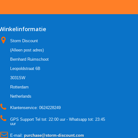
Winkelinformatie
Storm Discount
(Alleen post adres)
Bernhard Ruimschoot
Leopoldstraat 6B
3031SW
Rotterdam
Netherlands
Klantenservice:
0624228249
GPS Support Tel tot: 22:00 uur - Whatsapp tot: 23:45
uur
E-mail:
purchase@storm-discount.com