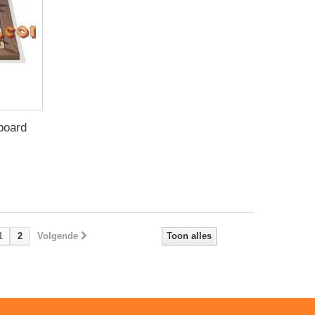
board
1
2
Volgende
Toon alles