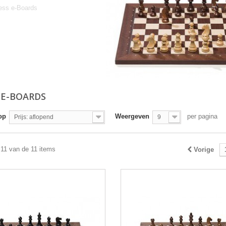
ess e-Boards
 E-BOARDS
op
Weergeven
per pagina
Prijs: aflopend
9
 11 van de 11 items
Vorige