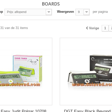
BOARDS
op
Weergeven
per pagina
Prijs: aflopend
9
 31 van de 31 items
Vorige
1
Easy Judit Polgar 10708
DGT Easy Black Beyond