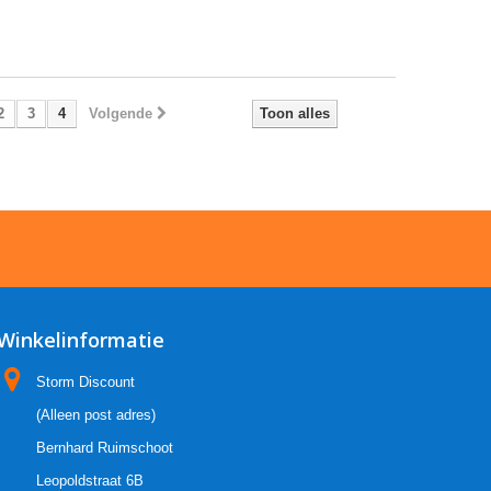
2
3
4
Volgende
Toon alles
Winkelinformatie
Storm Discount
(Alleen post adres)
Bernhard Ruimschoot
Leopoldstraat 6B