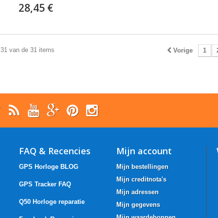
28,45 €
 31 van de 31 items
Vorige
1
FAQ & Recencies
Mijn account
GPS Horloge BLOG
Mijn bestellingen
Mijn creditnota's
GPS Tracker FAQ
Mijn adressen
Q50 Horloge reparatie
Mijn gegevens
Mijn waardebonnen