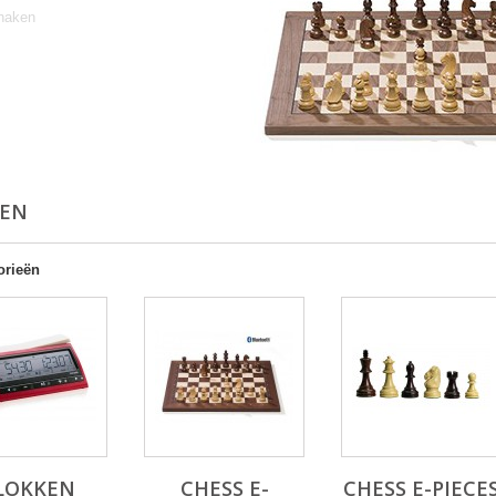
haken
KEN
orieën
LOKKEN
CHESS E-
CHESS E-PIECE