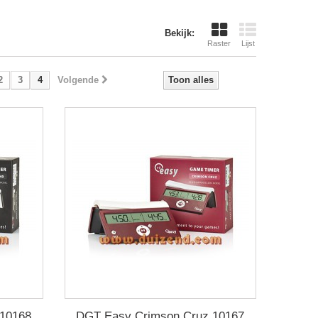
Bekijk:
Raster
Lijst
2
3
4
Volgende
Toon alles
 10168
DGT Easy Crimson Cruz 10167