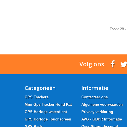
Toont 28 -
Volg ons
Categorieën
Informatie
GPS Trackers
Contacteer ons
Mini Gps Tracker Hond Kat
Algemene voorwaarden
GPS Horloge waterdicht
Privacy verklaring
GPS Horloge Touchscreen
AVG - GDPR Informatie
GPS Parts
Over Storm discount