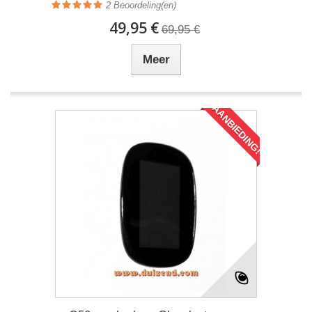
2
Beoordeling(en)
49,95 €
69,95 €
Meer
AANBIEDING!