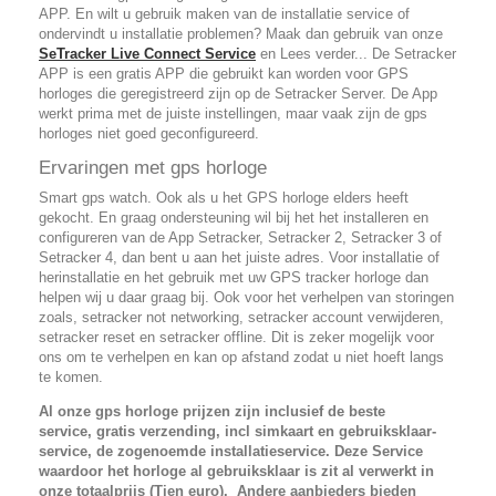
APP. En wilt u gebruik maken van de installatie service of
ondervindt u installatie problemen? Maak dan gebruik van onze
SeTracker Live Connect Service
en Lees verder... De Setracker
APP is een gratis APP die gebruikt kan worden voor GPS
horloges die geregistreerd zijn op de Setracker Server. De App
werkt prima met de juiste instellingen, maar vaak zijn de gps
horloges niet goed geconfigureerd.
Ervaringen met gps horloge
Smart gps watch. Ook als u het GPS horloge elders heeft
gekocht. En graag ondersteuning wil bij het het installeren en
configureren van de App Setracker, Setracker 2, Setracker 3 of
Setracker 4, dan bent u aan het juiste adres. Voor installatie of
herinstallatie en het gebruik met uw GPS tracker horloge dan
helpen wij u daar graag bij. Ook voor het verhelpen van storingen
zoals, setracker not networking, setracker account verwijderen,
setracker reset en setracker offline. Dit is zeker mogelijk voor
ons om te verhelpen en kan op afstand zodat u niet hoeft langs
te komen.
Al onze gps horloge prijzen zijn inclusief de beste
service,
gratis verzending, incl simkaart en gebruiksklaar-
service,
de zogenoemde installatieservice. Deze Service
waardoor het horloge al gebruiksklaar is zit al verwerkt in
onze totaalprijs (Tien euro).
Andere aanbieders bieden