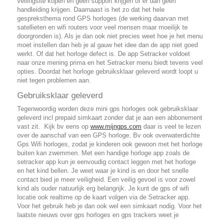
veilingsite kopen en geen support krijgen of er dan geen
handleiding krijgen. Daarnaast is het zo dat het hele
gespreksthema rond GPS horloges (de werking daarvan met
satellieten en wifi routers voor veel mensen maar moeilijk te
doorgronden is). Als je dan ook niet precies weet hoe je het menu
moet instellen dan heb je al gauw het idee dan de app niet goed
werkt. Of dat het horloge defect is. De app Setracker voldoet
naar onze mening prima en het Setracker menu biedt tevens veel
opties. Doordat het horloge gebruiksklaar geleverd wordt loopt u
niet tegen problemen aan.
Gebruiksklaar geleverd
Tegenwoordig worden deze mini gps horloges ook gebruiksklaar
geleverd incl prepaid simkaart zonder dat je aan een abbonement
vast zit. Kijk bv eens op
www.mijngps.com
daar is veel te lezen
over de aanschaf van een GPS horloge. Bv ook overwaterdichte
Gps Wifi horloges, zodat je kinderen ook gewoon met het horloge
buiten kan zwemmen. Met een handige horloge app zoals de
setracker app kun je eenvoudig contact leggen met het horloge
en het kind bellen. Je weet waar je kind is en door het snelle
contact bied je meer veiligheid. Een veilig gevoel is voor zowel
kind als ouder natuurlijk erg belangrijk. Je kunt de gps of wifi
locatie ook realtime op de kaart volgen via de Setracker app.
Voor het gebruik heb je dan ook wel een simkaart nodig. Voor het
laatste nieuws over gps horloges en gps trackers weet je