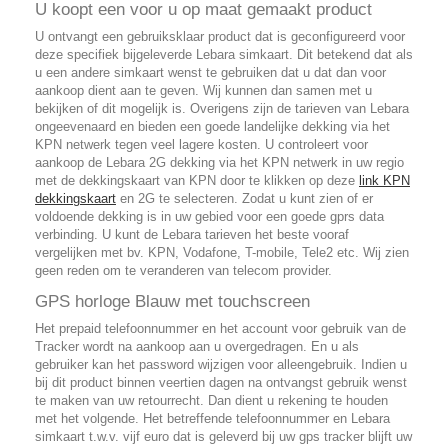
U koopt een voor u op maat gemaakt product
U ontvangt een gebruiksklaar product dat is geconfigureerd voor
deze specifiek bijgeleverde Lebara simkaart. Dit betekend dat als
u een andere simkaart wenst te gebruiken dat u dat dan voor
aankoop dient aan te geven. Wij kunnen dan samen met u
bekijken of dit mogelijk is. Overigens zijn de tarieven van Lebara
ongeevenaard en bieden een goede landelijke dekking via het
KPN netwerk tegen veel lagere kosten. U controleert voor
aankoop de Lebara 2G dekking via het KPN netwerk in uw regio
met de dekkingskaart van KPN door te klikken op deze
link KPN
dekkingskaart
en 2G te selecteren. Zodat u kunt zien of er
voldoende dekking is in uw gebied voor een goede gprs data
verbinding. U kunt de Lebara tarieven het beste vooraf
vergelijken met bv. KPN, Vodafone, T-mobile, Tele2 etc. Wij zien
geen reden om te veranderen van telecom provider.
GPS horloge Blauw met touchscreen
Het prepaid telefoonnummer en het account voor gebruik van de
Tracker wordt na aankoop aan u overgedragen. En u als
gebruiker kan het password wijzigen voor alleengebruik. Indien u
bij dit product binnen veertien dagen na ontvangst gebruik wenst
te maken van uw retourrecht. Dan dient u rekening te houden
met het volgende. Het betreffende telefoonnummer en Lebara
simkaart t.w.v. vijf euro dat is geleverd bij uw gps tracker blijft uw