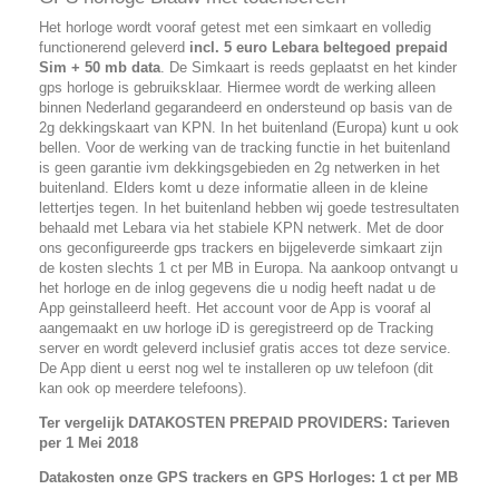
Het horloge wordt vooraf getest met een simkaart en volledig
functionerend geleverd
incl. 5 euro Lebara beltegoed prepaid
Sim + 50 mb data
. De Simkaart is reeds geplaatst en het kinder
gps horloge is gebruiksklaar. Hiermee wordt de werking alleen
binnen Nederland gegarandeerd en ondersteund op basis van de
2g dekkingskaart van KPN. In het buitenland (Europa) kunt u ook
bellen. Voor de werking van de tracking functie in het buitenland
is geen garantie ivm dekkingsgebieden en 2g netwerken in het
buitenland. Elders komt u deze informatie alleen in de kleine
lettertjes tegen. In het buitenland hebben wij goede testresultaten
behaald met Lebara via het stabiele KPN netwerk. Met de door
ons geconfigureerde gps trackers en bijgeleverde simkaart zijn
de kosten slechts 1 ct per MB in Europa. Na aankoop ontvangt u
het horloge en de inlog gegevens die u nodig heeft nadat u de
App geinstalleerd heeft. Het account voor de App is vooraf al
aangemaakt en uw horloge iD is geregistreerd op de Tracking
server en wordt geleverd inclusief gratis acces tot deze service.
De App dient u eerst nog wel te installeren op uw telefoon (dit
kan ook op meerdere telefoons).
Ter vergelijk DATAKOSTEN PREPAID PROVIDERS: Tarieven
per 1 Mei 2018
Datakosten onze GPS trackers en GPS Horloges: 1 ct per MB