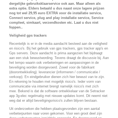
dergelijke gebruiksklaarservice ook aan. Maar alleen als
extra optie. Elders betaald u dus naast onze lagere prijzen
nog tot wel 29,95 euro EXTRA voor de
installatie service,
Connect service, plug and play installatie service, Service
compleet, simkaart, verzendkosten etc. Laat u dus niet
foppen..
Veiligheid gps trackers
Recentelijk is er in de media aandacht besteed aan de veiligheid
en risico's. Bij het gebruik van gps trackers, gps tracker app's en
Gps servers. Deze aandacht is prima aangezien het bijdraagt
aan een stuk bewustwording. Tevens draagt de discussie bij. Aan
het tempo waarin ook verbeteringen en aanpassingen in de
beveiliging worden doorgevoerd. Zowel voor de fabrikant
(doorontwikkeling). leverancier (informeren / communicatie /
verkoop). En eindgebruiker dienen zich hier bewust van te zijn.
En rekening te houden met mogelijk risico's. Ieder vorm van
communicatie via internet brengt namelijk risico's met zich
mee. Bekend is dat de software ontwikkelaar van de Setracker
app 3g-elec regelmatig met nieuwe updates komt. Dit neemt niet
weg dat er altijd beveiligingsrisico's zullen blijven bestaan.
Uit onderzoeken die hebben plaatsgevonden zijn een aantal
verbeterpunten naar voren gekomen. Voor een groot deel zijn