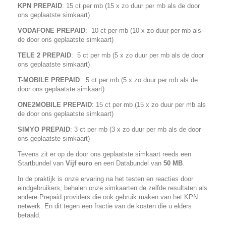
KPN PREPAID
: 15 ct per mb (
15 x zo duur per mb
als de door
ons geplaatste simkaart)
VODAFONE PREPAID
: 10 ct per mb (
10 x zo duur per mb
als
de door ons geplaatste simkaart)
TELE 2 PREPAID
: 5 ct per mb (
5 x zo duur per mb
als de door
ons geplaatste simkaart)
T-MOBILE PREPAID
: 5 ct per mb (
5 x zo duur per mb
als de
door ons geplaatste simkaart)
ONE2MOBILE PREPAID
: 15 ct per mb (
15 x zo duur per mb
als
de door ons geplaatste simkaart)
SIMYO PREPAID
: 3 ct per mb (
3 x zo duur per mb
als de door
ons geplaatste simkaart)
Tevens zit er op de door ons geplaatste simkaart reeds een
Startbundel van
Vijf euro
en een Databundel van
50 MB
.
In de praktijk is onze ervaring na het testen en reacties door
eindgebruikers, behalen onze simkaarten de zelfde resultaten als
andere Prepaid providers die ook gebruik maken van het KPN
netwerk. En dit tegen een fractie van de kosten die u elders
betaald.