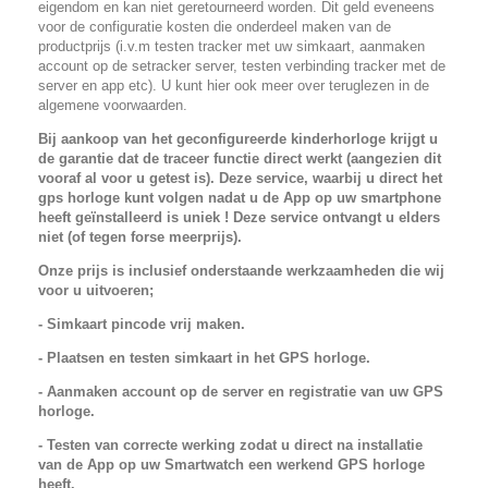
eigendom en kan niet geretourneerd worden. Dit geld eveneens
voor de configuratie kosten die onderdeel maken van de
productprijs (i.v.m testen tracker met uw simkaart, aanmaken
account op de setracker server, testen verbinding tracker met de
server en app etc). U kunt hier ook meer over teruglezen in de
algemene voorwaarden.
Bij aankoop van het geconfigureerde kinderhorloge krijgt u
de garantie dat de traceer functie direct werkt (aangezien dit
vooraf al voor u getest is). Deze service, waarbij u direct het
gps horloge kunt volgen nadat u de App op uw smartphone
heeft geïnstalleerd is uniek ! Deze service ontvangt u elders
niet (of tegen forse meerprijs).
Onze prijs is inclusief onderstaande werkzaamheden die wij
voor u uitvoeren;
- Simkaart pincode vrij maken.
- Plaatsen en testen simkaart in het GPS horloge.
- Aanmaken account op de server en registratie van uw GPS
horloge.
- Testen van correcte werking zodat u direct na installatie
van de App op uw Smartwatch een werkend GPS horloge
heeft.