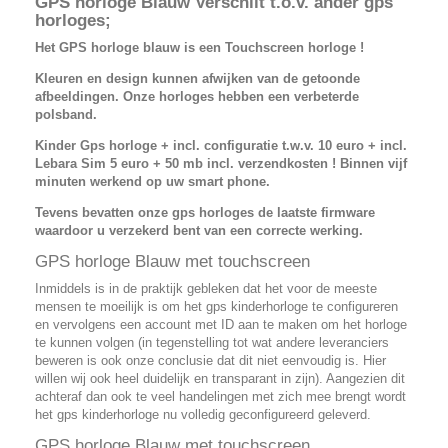
GPS horloge Blauw Verschilt t.o.v. ander gps
horloges;
Het GPS horloge blauw is een Touchscreen horloge !
Kleuren en design kunnen afwijken van de getoonde
afbeeldingen. Onze horloges hebben een verbeterde
polsband.
Kinder Gps horloge + incl. configuratie t.w.v. 10 euro + incl.
Lebara Sim 5 euro + 50 mb incl. verzendkosten ! Binnen vijf
minuten werkend op uw smart phone.
Tevens bevatten onze gps horloges de laatste firmware
waardoor u verzekerd bent van een correcte werking.
GPS horloge Blauw met touchscreen
Inmiddels is in de praktijk gebleken dat het voor de meeste
mensen te moeilijk is om het gps kinderhorloge te configureren
en vervolgens een account met ID aan te maken om het horloge
te kunnen volgen (in tegenstelling tot wat andere leveranciers
beweren is ook onze conclusie dat dit niet eenvoudig is. Hier
willen wij ook heel duidelijk en transparant in zijn). Aangezien dit
achteraf dan ook te veel handelingen met zich mee brengt wordt
het gps kinderhorloge nu volledig geconfigureerd geleverd.
GPS horloge Blauw met touchscreen