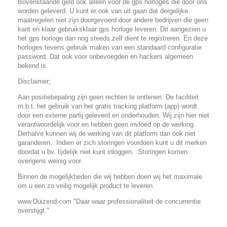
Bovenstaande geld ook alleen voor de gps horloges die door ons
worden geleverd. U kunt er ook van uit gaan dat dergelijke
maatregelen niet zijn doorgevoerd door andere bedrijven die geen
kant en klaar gebruiksklaar gps horloge leveren. Dit aangezien u
het gps horloge dan nog steeds zelf dient te registreren. En deze
horloges tevens gebruik maken van een standaard configuratie
password. Dat ook voor onbevoegden en hackers algemeen
bekend is.
Disclaimer;
Aan positiebepaling zijn geen rechten te ontlenen. De faciliteit
m.b.t. het gebruik van het gratis tracking platform (app) wordt
door een externe partij geleverd en onderhouden. Wij zijn hier niet
verantwoordelijk voor en hebben geen invloed op de werking.
Derhalve kunnen wij de werking van dit platform dan ook niet
garanderen. Indien er zich storingen voordoen kunt u dit merken
doordat u bv. tijdelijk niet kunt inloggen. Storingen komen
overigens weinig voor.
Binnen de mogelijkheden die wij hebben doen wij het maximale
om u een zo veilig mogelijk product te leveren.
www.Duizend.com "Daar waar professionaliteit de concurrentie
overstijgt."