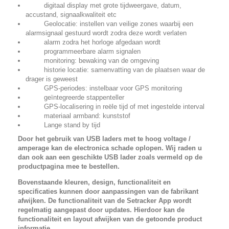
digitaal display met grote tijdweergave, datum,
accustand, signaalkwaliteit etc
Geolocatie: instellen van veilige zones waarbij een
alarmsignaal gestuurd wordt zodra deze wordt verlaten
alarm zodra het horloge afgedaan wordt
programmeerbare alarm signalen
monitoring: bewaking van de omgeving
historie locatie: samenvatting van de plaatsen waar de
drager is geweest
GPS-periodes: instelbaar voor GPS monitoring
geïntegreerde stappenteller
GPS-localisering in reële tijd of met ingestelde interval
materiaal armband: kunststof
Lange stand by tijd
Door het gebruik van USB laders met te hoog voltage /
amperage kan de electronica schade oplopen. Wij raden u
dan ook aan een geschikte USB lader zoals vermeld op de
productpagina mee te bestellen.
Bovenstaande kleuren, design, functionaliteit en
specificaties kunnen door aanpassingen van de fabrikant
afwijken. De functionaliteit van de Setracker App wordt
regelmatig aangepast door updates. Hierdoor kan de
functionaliteit en layout afwijken van de getoonde product
informatie.