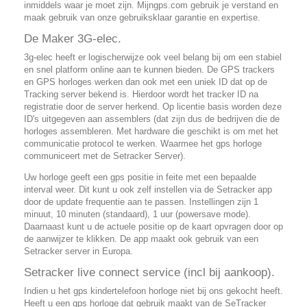
inmiddels waar je moet zijn. Mijngps.com gebruik je verstand en
maak gebruik van onze gebruiksklaar garantie en expertise.
De Maker 3G-elec.
3g-elec heeft er logischerwijze ook veel belang bij om een stabiel
en snel platform online aan te kunnen bieden. De GPS trackers
en GPS horloges werken dan ook met een uniek ID dat op de
Tracking server bekend is. Hierdoor wordt het tracker ID na
registratie door de server herkend. Op licentie basis worden deze
ID's uitgegeven aan assemblers (dat zijn dus de bedrijven die de
horloges assembleren. Met hardware die geschikt is om met het
communicatie protocol te werken. Waarmee het gps horloge
communiceert met de Setracker Server).
Uw horloge geeft een gps positie in feite met een bepaalde
interval weer. Dit kunt u ook zelf instellen via de Setracker app
door de update frequentie aan te passen. Instellingen zijn 1
minuut, 10 minuten (standaard), 1 uur (powersave mode).
Daarnaast kunt u de actuele positie op de kaart opvragen door op
de aanwijzer te klikken. De app maakt ook gebruik van een
Setracker server in Europa.
Setracker live connect service (incl bij aankoop).
Indien u het gps kindertelefoon horloge niet bij ons gekocht heeft.
Heeft u een gps horloge dat gebruik maakt van de SeTracker