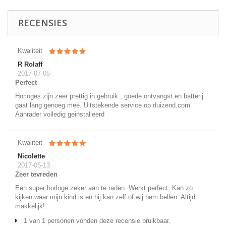
RECENSIES
Kwaliteit
R Rolaff
2017-07-05
Perfect
Horloges zijn zeer prettig in gebruik , goede ontvangst en batterij
gaat lang genoeg mee. Uitstekende service op duizend.com
Aanrader volledig geinstalleerd
Kwaliteit
Nicolette
2017-05-13
Zeer tevreden
Een super horloge.zeker aan te raden. Werkt perfect. Kan zo
kijken waar mijn kind is en hij kan zelf of wij hem bellen. Altijd
makkelijk!
1 van 1 personen vonden deze recensie bruikbaar.