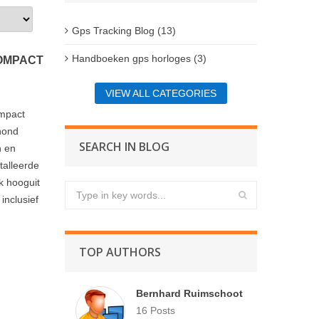
Gps Tracking Blog (13)
Handboeken gps horloges (3)
COMPACT
VIEW ALL CATEGORIES
ompact
hond
SEARCH IN BLOG
n en
talleerde
k hooguit
inclusief
TOP AUTHORS
Bernhard Ruimschoot
16 Posts