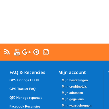
FAQ & Recencies
Mijn account
GPS Horloge BLOG
Mijn bestellingen
Mijn creditnota's
GPS Tracker FAQ
Mijn adressen
Q50 Horloge reparatie
Mijn gegevens
Mijn waardebonnen
Facebook Recensies