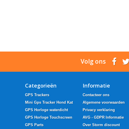
Volg ons
Categorieën
Informatie
GPS Trackers
Contacteer ons
Mini Gps Tracker Hond Kat
Algemene voorwaarden
GPS Horloge waterdicht
Privacy verklaring
GPS Horloge Touchscreen
AVG - GDPR Informatie
GPS Parts
Over Storm discount