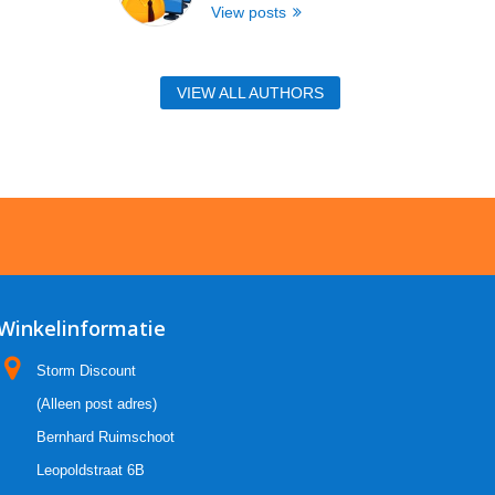
View posts
VIEW ALL AUTHORS
Winkelinformatie
Storm Discount
(Alleen post adres)
Bernhard Ruimschoot
Leopoldstraat 6B